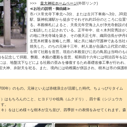
>>>
皇大神社ホームページ
(外部リンク)
≪お社の説明・御由緒≫
市バス常光寺下車北へ3分、または古川下車南へ3分。JR尼
駅、阪神杭瀬駅から徒歩でそれぞれ約15分のところに位置
る。本殿棟札によると、天長元年空海上人が浄光寺創設の
に勧請したと記されている。正平年中、佐々木判官秀詮が
の地に浄光寺城を築き、その後天正七年、織田信長が伊丹
主荒木村重を攻略した際、城と共に城の守護神である当社
焼失した。のちの元禄十三年、村人達が合議の上代官の助
を得て社殿を造営。現在の本殿並びに北の鳥居は当時のも
大典を記念して拝殿、弊殿、本殿の覆殿を造営、昭和四十六年には明治百年を記
には、地盤沈下などによる社殿の歪みを修復するため基礎改修工事が行われ
宕大神、弁財天を祀る。また、境内には幼稚園が併設され、樹木は市の保護
700年）のもの。元禄といえば赤穂浪士が活躍した時代、ちょっぴりタイム
メ）はもちろんのこと、ヒヨドリや椋鳥（ムクドリ）、四十雀（シジュウカ
ます。
ノキ）をはじめ様々な樹木が立ち並び、四季折々の表情をみせてくれます。森