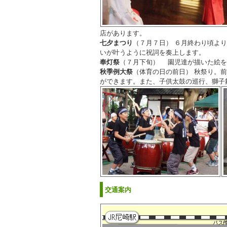
店があります。
七夕まつり
（７月７日） ６月終わり頃よ
いが叶うように祝詞を奏上します。
奉灯祭
（７月下旬） 園児達が描いた絵を
秋季例大祭
（体育の日の前日） 秋祭り。
ができます。また、子供太鼓の巡行、獅子
交通案内