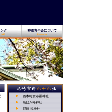
リンク
神道青年会について
LINK
About us
う
西本町貴布禰神社
辰巳八幡神社
尼崎 戎神社