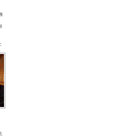
東園田東 白井神社
小中島 素盞嗚神社
夜
東園田 白井神社
願
南清水 素盞嗚神社
富松神社
時友神社
と
友行 須佐之男神社
西富松 須佐之男神社
武庫庄 須佐之男神社
生島神社
上守部 素盞嗚神社
西武庫 須佐之男神社
東武庫 須佐之男神社
常松 春日神社
西昆陽 須佐之男神社
七松 八幡神社
水堂 須佐男神社
北
塚口神社