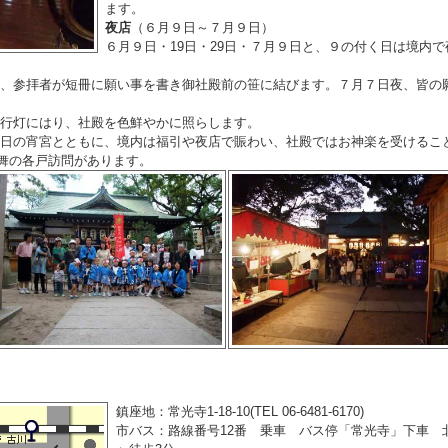
ます。
夜店
（６月９日～７月９日）
６月９日・19日・29日・７月９日と、９の付く日は境内で
り、参拝者が短冊に願い事を書き御社殿前の笹に結びます。７月７日夜、皆の
行灯にはり、社殿を色鮮やかに照らします。
前日の宵宮とともに、境内は福引や夜店で賑わい、社殿ではお神楽を受けるこ
舞の各戸訪問があります。
鎮座地：常光寺1-18-10(TEL 06-6481-6170)
市バス：路線番号12番 乗車 バス停「常光寺」下車 