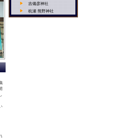
吉備彦神社
杭瀬 熊野神社
今福 八幡神社
住吉神社
久々知 須佐男神社
伊居太神社
西長洲 八幡神社
戸ノ内 素盞嗚神社
伊佐具神社
熊野大神社
御園 素盞嗚神社
集
上食満 稲荷神社
開
し
中食満 稲荷神社
、
下食満 稲荷神社
い
皇産霊神社
船詰神社
田能 春日神社
十九神社
れ