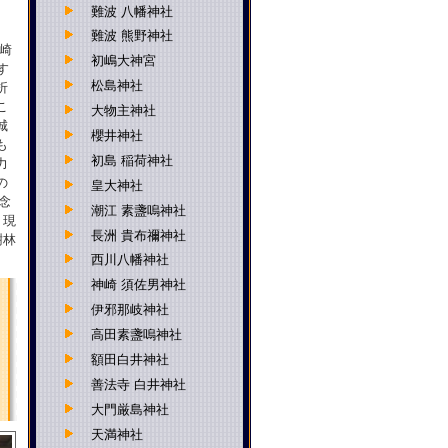
難波 八幡神社
難波 熊野神社
崎
初嶋大神宮
す
松島神社
折
こ
大物主神社
城
櫻井神社
も
初島 稲荷神社
力
の
皇大神社
念
潮江 素盞嗚神社
、現
長洲 貴布禰神社
樹林
西川八幡神社
神崎 須佐男神社
伊邪那岐神社
高田素盞嗚神社
額田白井神社
善法寺 白井神社
大門厳島神社
天満神社