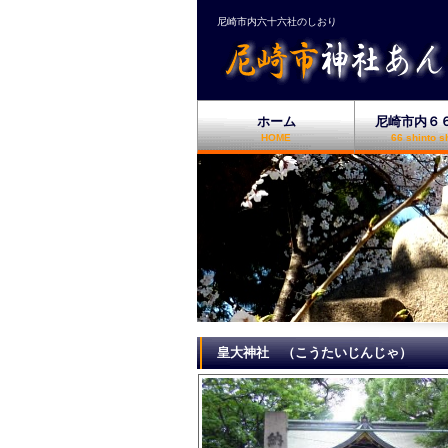
尼崎市内六十六社のしおり
ホーム
尼崎市内６
HOME
66 shinto s
皇大神社 （こうたいじんじゃ）