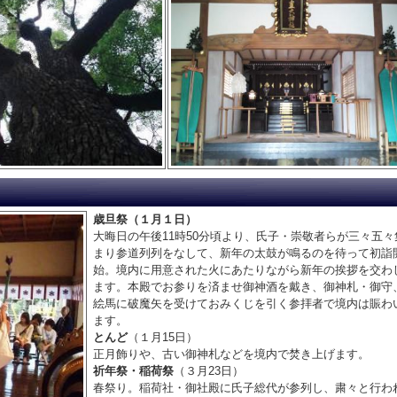
歳旦祭（１月１日）
大晦日の午後11時50分頃より、氏子・崇敬者らが三々五々
まり参道列列をなして、新年の太鼓が鳴るのを待って初詣
始。境内に用意された火にあたりながら新年の挨拶を交わ
ます。本殿でお参りを済ませ御神酒を戴き、御神札・御守
絵馬に破魔矢を受けておみくじを引く参拝者で境内は賑わ
ます。
とんど
（１月15日）
正月飾りや、古い御神札などを境内で焚き上げます。
祈年祭・稲荷祭
（３月23日）
春祭り。稲荷社・御社殿に氏子総代が参列し、粛々と行わ