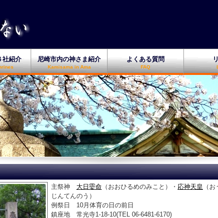
６社紹介
尼崎市内の神さま紹介
よくある質問
hrines
Kamisama in Ama
FAQ
主祭神
大日孁命
（おおひるめのみこと）・
応神天皇
（お
じんてんのう）
例祭日 10月体育の日の前日
鎮座地 常光寺1-18-10(TEL 06-6481-6170)