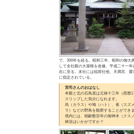
で、300年を経る。昭和三年、昭和の御
して全社殿の大屋根を改修。平成二十一年
在に至る。末社には稲荷社他、天満宮、愛
に指定されている。
宮司さんのおはなし
本殿と北の石鳥居は元禄十三年（西暦1
スリップした気分になれます。
烏（カラス）や鳩（ハト）、雀（スズ
ラ）などの野鳥を観察することができ
境内には、樹齢数百年の御神木（クス
林浴はいかがですか？